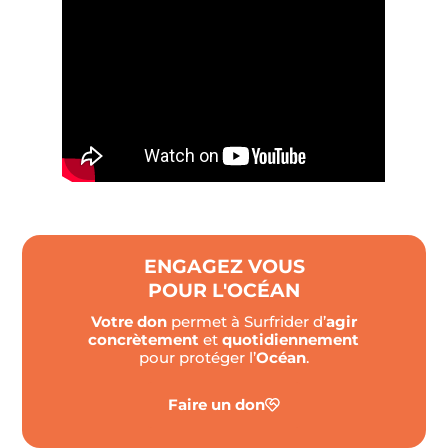
ENGAGEZ VOUS
POUR L'OCÉAN
Votre don
permet à Surfrider d’
agir
concrètement
et
quotidiennement
pour protéger l’
Océan
.
Faire un don