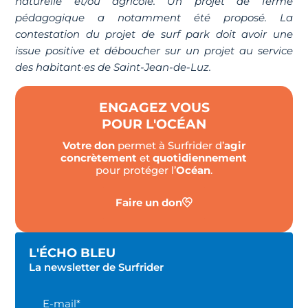
naturelle et/ou agricole. Un projet de ferme
pédagogique a notamment été proposé. La
contestation du projet de surf park doit avoir une
issue positive et déboucher sur un projet au service
des habitant·es de Saint-Jean-de-Luz.
ENGAGEZ VOUS
POUR L'OCÉAN
Votre don
permet à Surfrider d’
agir
concrètement
et
quotidiennement
pour protéger l’
Océan
.
Faire un don
L'ÉCHO BLEU
La newsletter de Surfrider
E-mail*