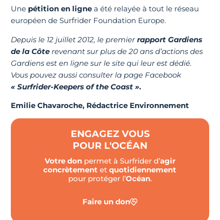
Une
pétition en ligne
a été relayée à tout le réseau
européen de Surfrider Foundation Europe.
Depuis le 12 juillet 2012, le premier
rapport Gardiens
de la Côte
revenant sur plus de 20 ans d’actions des
Gardiens est en ligne sur le site qui leur est dédié.
Vous pouvez aussi consulter la page Facebook
« Surfrider-Keepers of the Coast ».
Emilie Chavaroche, Rédactrice Environnement
ENGAGEZ VOUS
POUR L'OCÉAN
Votre don
permet à Surfrider d’
agir
concrètement
et
quotidiennement
pour protéger l’
Océan
.
Faire un don