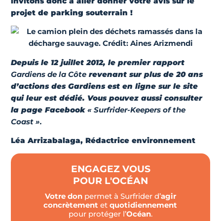
invitons donc à aller donner votre avis sur le
projet de parking souterrain !
Depuis le 12 juillet 2012, le premier
rapport
Gardiens de la Côte
revenant sur plus de 20 ans
d’actions des Gardiens est en ligne sur le site
qui leur est dédié. Vous pouvez aussi consulter
la page Facebook
« Surfrider-Keepers of the
Coast ».
Léa Arrizabalaga, Rédactrice environnement
ENGAGEZ VOUS
POUR L'OCÉAN
Votre don
permet à Surfrider d’
agir
concrètement
et
quotidiennement
pour protéger l’
Océan
.