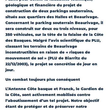
géologique et financière du projet de
construction de deux parkings souterrains,
situés aux quartiers des Halles et Beaurivage.
Concernant le parking souterrain Beaurivage, il
sera construit sur deux ou trois niveaux, pour
350 véhicules,
sur la tête de la falaise
de la Côte
des Basques. Malgré l’avis scientifique du PLU,
classant les terrains de Beaurivage
inconstructibles
en raison de
« risques de
mouvement de sol
» (PLU de Biarritz du
22/12/2003), le projet se concrétise de jour en
jour.
Un combat toujours plus conséquent
L’Antenne Côte basque et Franck, le Gardien de
la Côte, sont activement mobilisés contre
l’aboutissement d’un tel projet. Notre objectif
étant de
protéger et de préserver notre