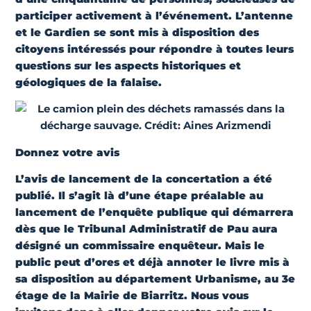
participer activement à l’événement. L’antenne
et le Gardien se sont mis à disposition des
citoyens intéressés pour répondre à toutes leurs
questions sur les aspects historiques et
géologiques de la falaise.
Donnez votre avis
L’avis de lancement de la concertation
a été
publié. Il s’agit là d’une étape préalable au
lancement de l’enquête publique qui démarrera
dès que le Tribunal Administratif de Pau aura
désigné un commissaire enquêteur. Mais
le
public peut d’ores et déjà annoter le livre mis à
sa disposition au département Urbanisme, au 3e
étage de la Mairie de Biarritz. Nous v
ous