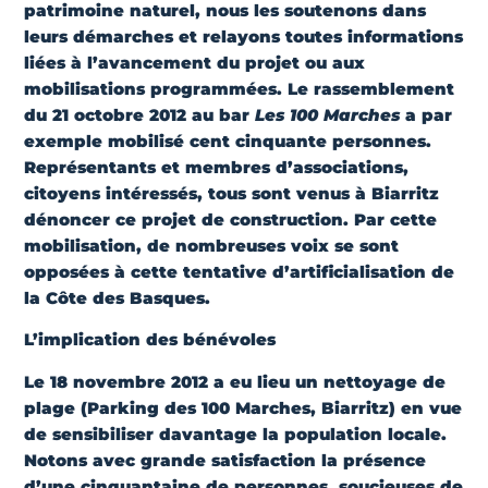
patrimoine naturel
, nous les soutenons dans
leurs démarches et relayons toutes informations
liées à l’avancement du projet ou aux
mobilisations programmées. Le rassemblement
du 21 octobre 2012 au bar
Les 100 Marches
a par
exemple mobilisé cent cinquante personnes.
Représentants et membres d’associations,
citoyens intéressés, tous sont venus à Biarritz
dénoncer ce projet de construction. Par cette
mobilisation, de nombreuses voix se sont
opposées à cette tentative d’artificialisation
de
la Côte des Basques.
L’implication des bénévoles
Le
18 novembre 2012
a eu lieu un nettoyage de
plage (Parking des 100 Marches, Biarritz) en vue
de sensibiliser davantage la population locale.
Notons avec
grande satisfaction
la présence
d’une cinquantaine de personnes, soucieuses de