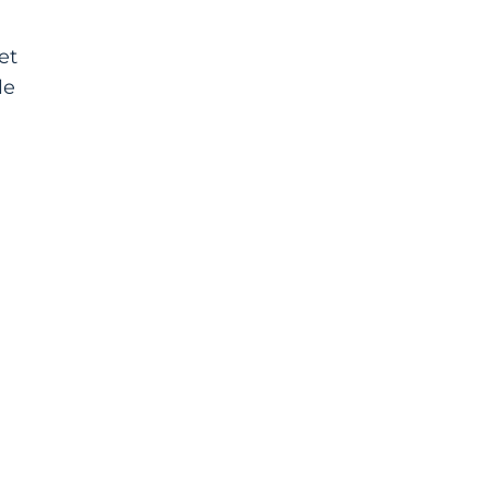
et
le