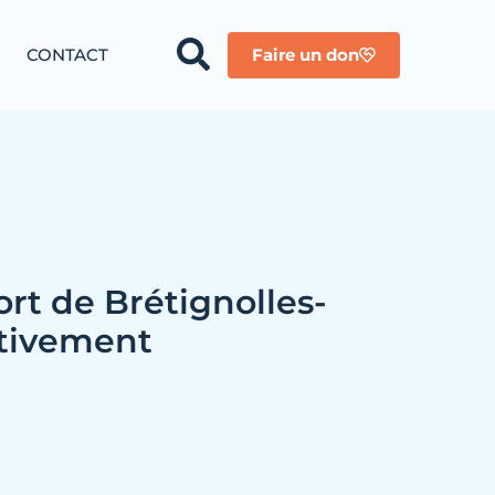
CONTACT
Faire un don
ort de Brétignolles-
itivement