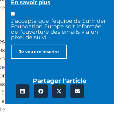
En savoir plus
re
J’accepte que l’équipe de Surfrider
Foundation Europe soit informée
de l’ouverture des emails via un
pixel de suivi.
es
is
en
pe
or
Partager l'article
as
 à
 à
le