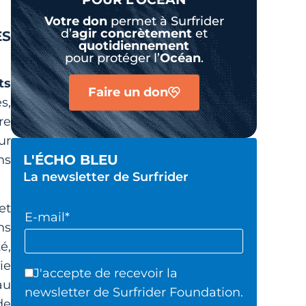
Votre don
permet à Surfrider
d’
agir
concrètement
et
ES
quotidiennement
pour protéger l’
Océan
.
ts
Faire un don
s,
re
ur
L'ÉCHO BLEU
ns
La newsletter de Surfrider
et
E-mail*
ns
é,
ie
J'accepte de recevoir la
au
newsletter de Surfrider Foundation.
de