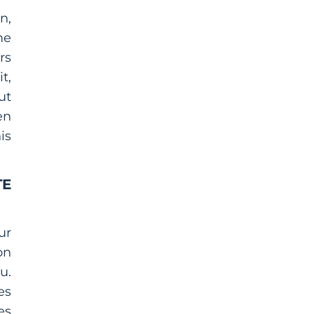
n,
me
rs
t,
ut
en
is
TE
ur
on
u.
es
es