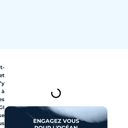
t-
TABLE DES MATIÈRES
et
’y
 à
es
GI
se
ENGAGEZ VOUS
us
POUR L'OCÉAN