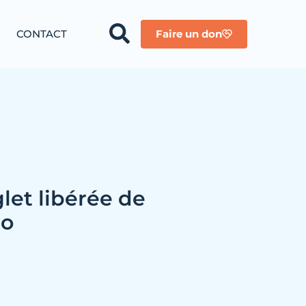
CONTACT
Faire un don
let libérée de
no