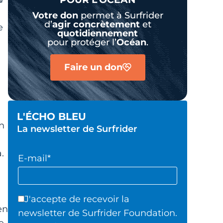
Votre don
permet à Surfrider
d’
agir
concrètement
et
e
quotidiennement
pour protéger l’
Océan
.
Faire un don
L'ÉCHO BLEU
un
La newsletter de Surfrider
e
.
E-mail*
J'accepte de recevoir la
en
newsletter de Surfrider Foundation.
e