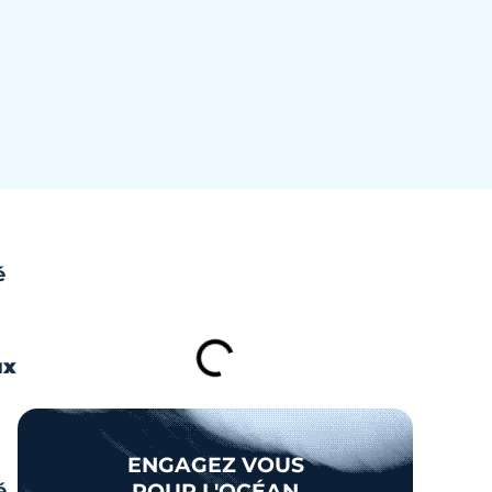
é
TABLE DES MATIÈRES
ux
ENGAGEZ VOUS
é
POUR L'OCÉAN