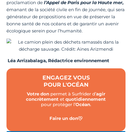
proclamation de
l’Appel de Paris pour la Haute mer
,
émanant de la société civile en fin de journée, qui sera
générateur de propositions en vue de préserver la
bonne santé de nos océans et de garantir un avenir
écologique serein pour l’humanité.
Léa Arrizabalaga, Rédactrice environnement
ENGAGEZ VOUS
POUR L'OCÉAN
Votre don
permet à Surfrider d’
agir
concrètement
et
quotidiennement
pour protéger l’
Océan
.
Faire un don