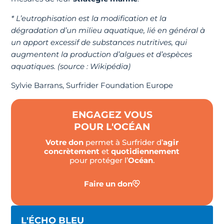
* L’eutrophisation est la modification et la
dégradation d’un milieu aquatique, lié en général à
un apport excessif de substances nutritives, qui
augmentent la production d’algues et d’espèces
aquatiques. (source : Wikipédia)
Sylvie Barrans, Surfrider Foundation Europe
ENGAGEZ VOUS
POUR L'OCÉAN
Votre don
permet à Surfrider d’
agir
concrètement
et
quotidiennement
pour protéger l’
Océan
.
Faire un don
L'ÉCHO BLEU