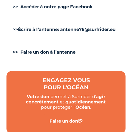
>>
Accéder à notre page Facebook
>>
Écrire à l’antenne: antenne76@surfrider.eu
>>
Faire un don à l’antenne
ENGAGEZ VOUS
POUR L'OCÉAN
Votre don
permet à Surfrider d’
agir
concrètement
et
quotidiennement
pour protéger l’
Océan
.
Faire un don