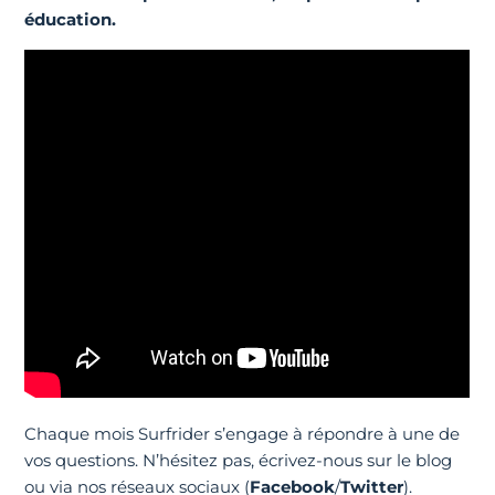
éducation.
Chaque mois Surfrider s’engage à répondre à une de
vos questions. N’hésitez pas, écrivez-nous sur le blog
ou via nos réseaux sociaux (
Facebook
/
Twitter
).