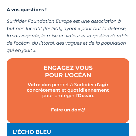
A vos questions !
Surfrider Foundation Europe est une association à
but non lucratif (loi 1901), ayant « pour but la défense,
la sauvegarde, la mise en valeur et la gestion durable
de l’océan, du littoral, des vagues et de la population
qui en jouit ».
ENGAGEZ VOUS
POUR L'OCÉAN
Votre don
permet à Surfrider d’
agir
concrètement
et
quotidiennement
pour protéger l’
Océan
.
Faire un don
L'ÉCHO BLEU