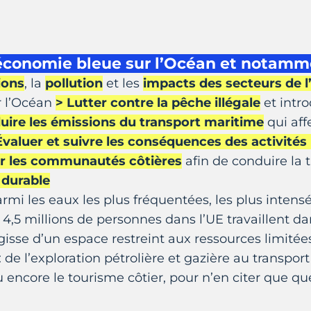
l’économie bleue sur l’Océan et notamme
ions
, la
pollution
et les
impacts des secteurs de 
r l’Océan
> Lutter contre la pêche illégale
et intr
uire les émissions du transport maritime
qui aff
Évaluer et suivre les conséquences des activité
er les communautés côtières
afin de conduire la 
 durable
i les eaux les plus fréquentées, les plus intensé
,5 millions de personnes dans l’UE travaillent dan
agisse d’un espace restreint aux ressources limité
: de l’exploration pétrolière et gazière au transpo
u encore le tourisme côtier, pour n’en citer que q